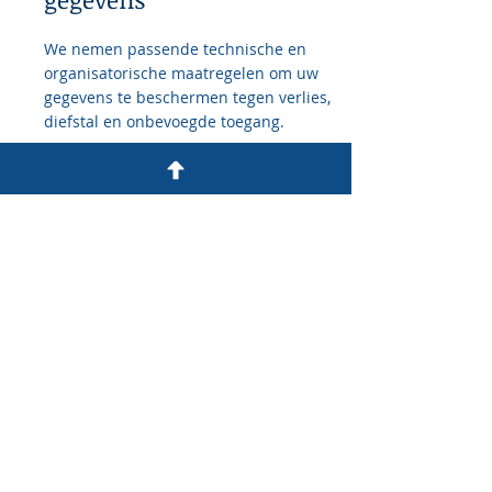
We nemen passende technische en
organisatorische maatregelen om uw
gegevens te beschermen tegen verlies,
diefstal en onbevoegde toegang.
Heeft u klachten?
Als u het idee hebt dat uw gegevens toch
niet goed beveiligd zijn of er
aanwijzingen zijn van misbruik, neem
dan contact met ons op via
jeroen@benefitta.nl
. Daarnaast heeft u
altijd de mogelijkheid om een klacht in te
dienen bij ons, de Autoriteit
Persoonsgegevens (toezichthouder) of de